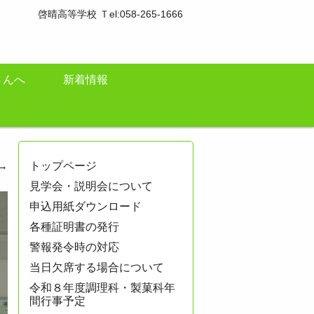
啓晴高等学校 Ｔel:058-265-1666
さんへ
新着情報
→
トップページ
見学会・説明会について
申込用紙ダウンロード
各種証明書の発行
警報発令時の対応
当日欠席する場合について
令和８年度調理科・製菓科年
間行事予定