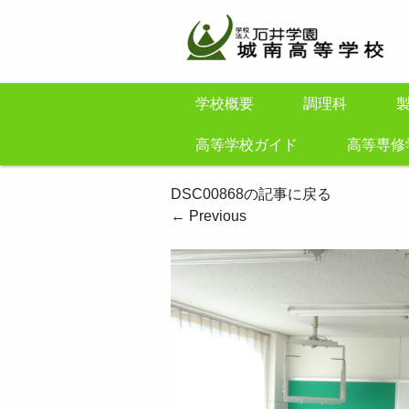
学校概要
調理科
高等学校ガイド
高等専修
DSC00868の記事に戻る
←
Previous