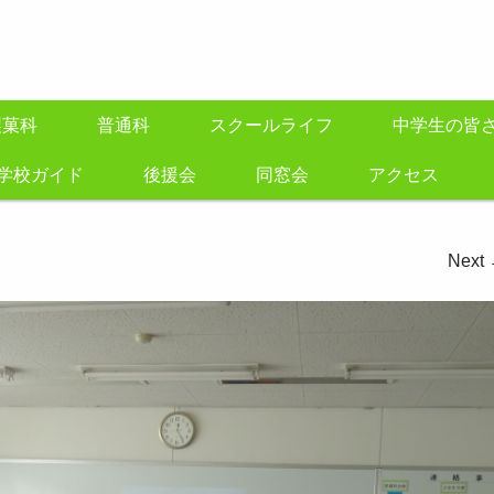
製菓科
普通科
スクールライフ
中学生の皆
学校ガイド
後援会
同窓会
アクセス
Next