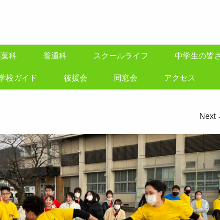
製菓科
普通科
スクールライフ
中学生の皆
学校ガイド
後援会
同窓会
アクセス
Next