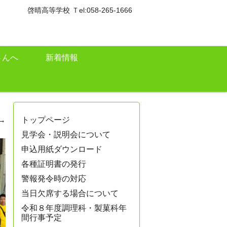
啓晴高等学校 Ｔel:058-265-1666
さんへ
新着情報
→
トップページ
見学会・説明会について
申込用紙ダウンロード
各種証明書の発行
警報発令時の対応
当日欠席する場合について
令和８年度調理科・製菓科年
間行事予定