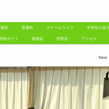
製菓科
普通科
スクールライフ
中学生の皆
学校ガイド
後援会
同窓会
アクセス
Next