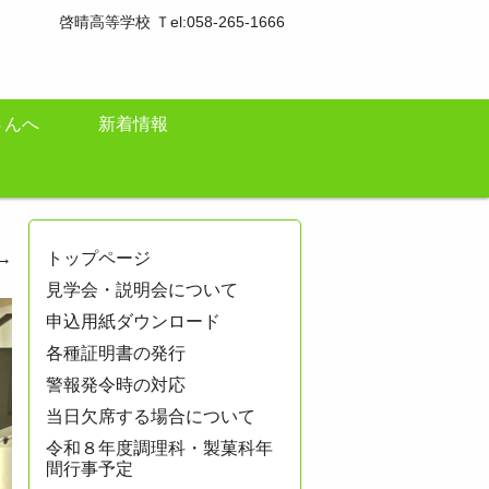
啓晴高等学校 Ｔel:058-265-1666
さんへ
新着情報
→
トップページ
見学会・説明会について
申込用紙ダウンロード
各種証明書の発行
警報発令時の対応
当日欠席する場合について
令和８年度調理科・製菓科年
間行事予定