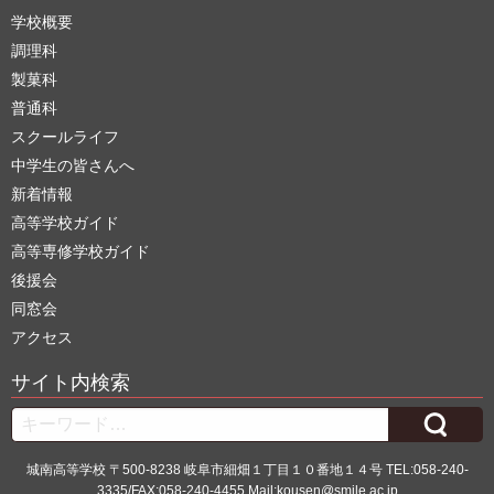
学校概要
調理科
製菓科
普通科
スクールライフ
中学生の皆さんへ
新着情報
高等学校ガイド
高等専修学校ガイド
後援会
同窓会
アクセス
サイト内検索
Search
城南高等学校 〒500-8238 岐阜市細畑１丁目１０番地１４号 TEL:058-240-
3335/FAX:058-240-4455 Mail:kousen@smile.ac.jp