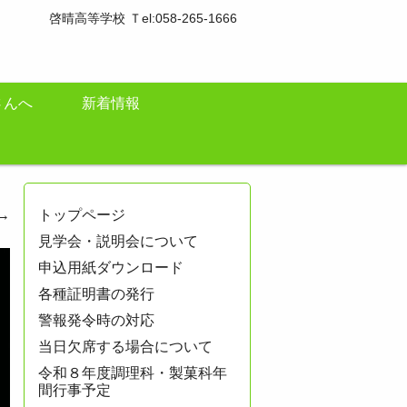
啓晴高等学校 Ｔel:058-265-1666
さんへ
新着情報
→
トップページ
見学会・説明会について
申込用紙ダウンロード
各種証明書の発行
警報発令時の対応
当日欠席する場合について
令和８年度調理科・製菓科年
間行事予定