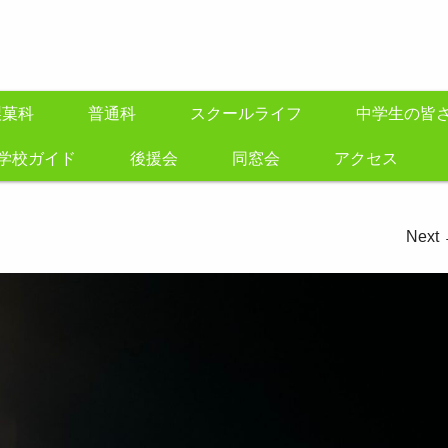
製菓科
普通科
スクールライフ
中学生の皆
学校ガイド
後援会
同窓会
アクセス
Next