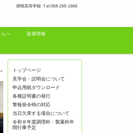
啓晴高等学校 Ｔel:058-265-1666
さんへ
新着情報
→
トップページ
見学会・説明会について
申込用紙ダウンロード
各種証明書の発行
警報発令時の対応
当日欠席する場合について
令和８年度調理科・製菓科年
間行事予定