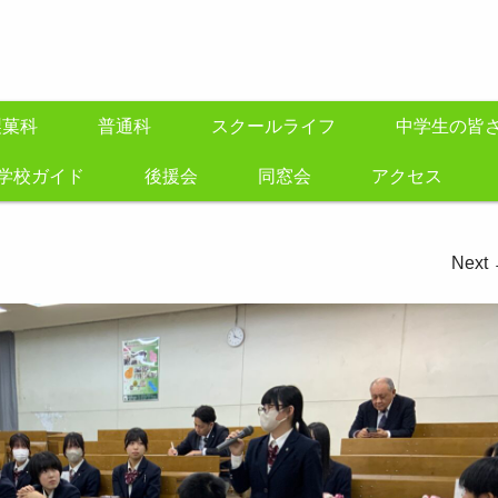
製菓科
普通科
スクールライフ
中学生の皆
学校ガイド
後援会
同窓会
アクセス
Next