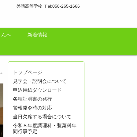
啓晴高等学校 Ｔel:058-265-1666
さんへ
新着情報
→
トップページ
見学会・説明会について
申込用紙ダウンロード
各種証明書の発行
警報発令時の対応
当日欠席する場合について
令和８年度調理科・製菓科年
間行事予定