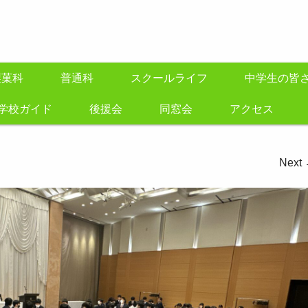
製菓科
普通科
スクールライフ
中学生の皆
学校ガイド
後援会
同窓会
アクセス
Next