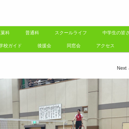
製菓科
普通科
スクールライフ
中学生の皆
学校ガイド
後援会
同窓会
アクセス
Next