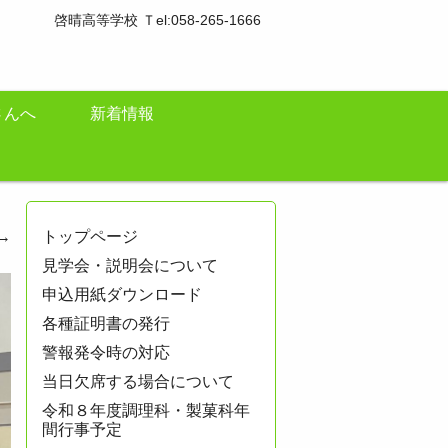
啓晴高等学校 Ｔel:058-265-1666
さんへ
新着情報
→
トップページ
見学会・説明会について
申込用紙ダウンロード
各種証明書の発行
警報発令時の対応
当日欠席する場合について
令和８年度調理科・製菓科年
間行事予定