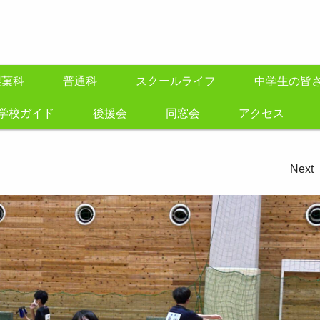
製菓科
普通科
スクールライフ
中学生の皆
学校ガイド
後援会
同窓会
アクセス
Next