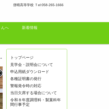
啓晴高等学校 Ｔel:058-265-1666
さんへ
新着情報
→
トップページ
見学会・説明会について
申込用紙ダウンロード
各種証明書の発行
警報発令時の対応
当日欠席する場合について
令和８年度調理科・製菓科年
間行事予定