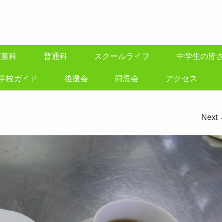
製菓科
普通科
スクールライフ
中学生の皆
学校ガイド
後援会
同窓会
アクセス
Next