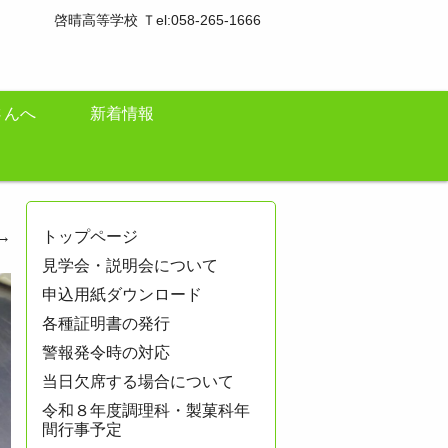
啓晴高等学校 Ｔel:058-265-1666
さんへ
新着情報
→
トップページ
見学会・説明会について
申込用紙ダウンロード
各種証明書の発行
警報発令時の対応
当日欠席する場合について
令和８年度調理科・製菓科年
間行事予定