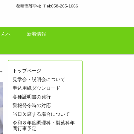
啓晴高等学校 Ｔel:058-265-1666
さんへ
新着情報
→
トップページ
見学会・説明会について
申込用紙ダウンロード
各種証明書の発行
警報発令時の対応
当日欠席する場合について
令和８年度調理科・製菓科年
間行事予定