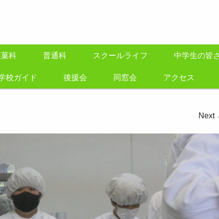
製菓科
普通科
スクールライフ
中学生の皆
学校ガイド
後援会
同窓会
アクセス
Next