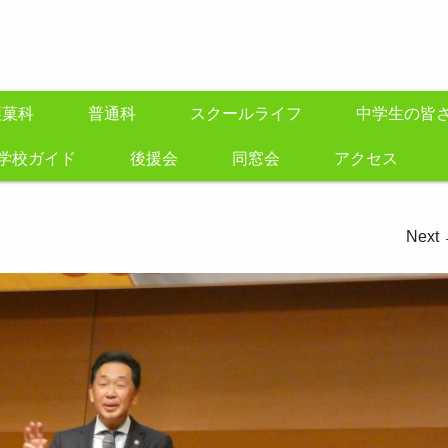
製菓科
普通科
スクールライフ
中学生の皆
学校ガイド
後援会
同窓会
アクセス
Next