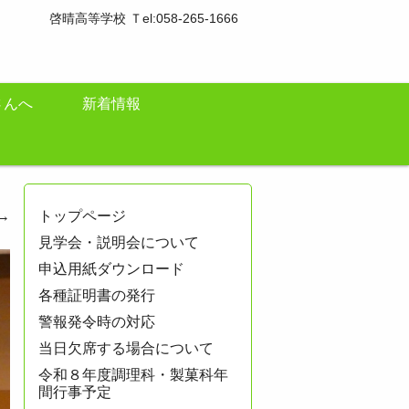
啓晴高等学校 Ｔel:058-265-1666
さんへ
新着情報
→
トップページ
見学会・説明会について
申込用紙ダウンロード
各種証明書の発行
警報発令時の対応
当日欠席する場合について
令和８年度調理科・製菓科年
間行事予定