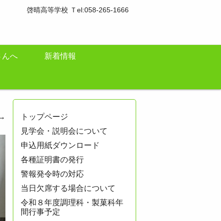
啓晴高等学校 Ｔel:058-265-1666
さんへ
新着情報
→
トップページ
見学会・説明会について
申込用紙ダウンロード
各種証明書の発行
警報発令時の対応
当日欠席する場合について
令和８年度調理科・製菓科年
間行事予定