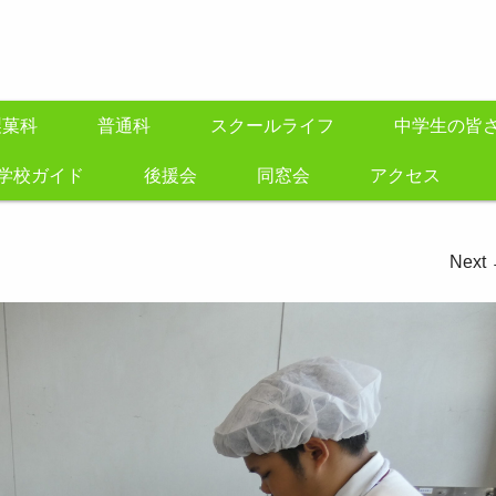
製菓科
普通科
スクールライフ
中学生の皆
学校ガイド
後援会
同窓会
アクセス
Next