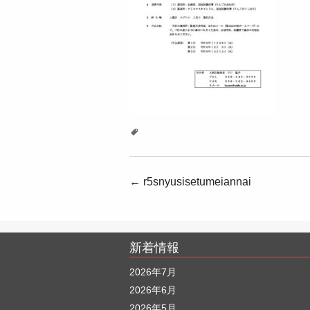
投
←
r5snyusisetumeiannai
稿
ナ
新着情報
ビ
ゲ
2026年7月
2026年6月
ー
2026年5月