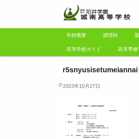
学校概要
調理科
高等学校ガイド
高等専修
r5snyusisetumeiannai
2023年10月27日