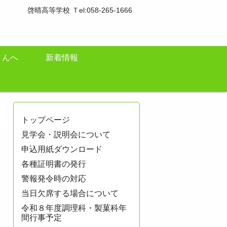
啓晴高等学校 Ｔel:058-265-1666
さんへ
新着情報
トップページ
見学会・説明会について
申込用紙ダウンロード
各種証明書の発行
警報発令時の対応
当日欠席する場合について
令和８年度調理科・製菓科年
間行事予定