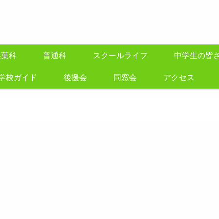
製菓科
普通科
スクールライフ
中学生の皆
学校ガイド
後援会
同窓会
アクセス