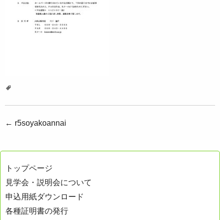
投
←
r5soyakoannai
稿
ナ
トップページ
ビ
見学会・説明会について
ゲ
申込用紙ダウンロード
ー
各種証明書の発行
シ