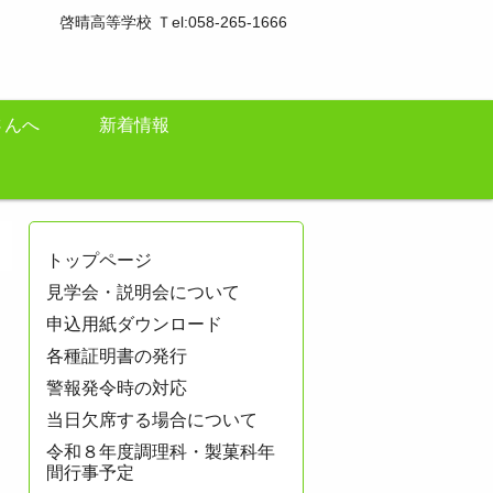
啓晴高等学校 Ｔel:058-265-1666
さんへ
新着情報
トップページ
見学会・説明会について
申込用紙ダウンロード
各種証明書の発行
警報発令時の対応
当日欠席する場合について
令和８年度調理科・製菓科年
間行事予定