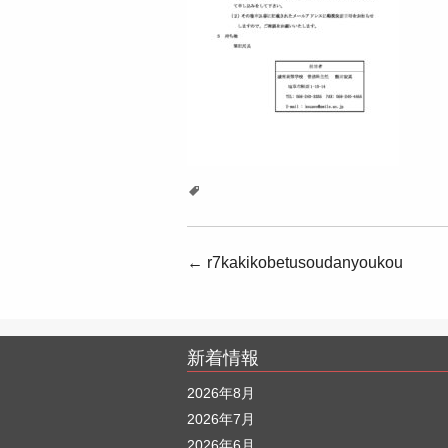
投
←
r7kakikobetusoudanyoukou
稿
ナ
新着情報
ビ
ゲ
2026年8月
2026年7月
ー
2026年6月