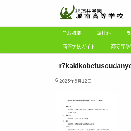
学校概要
調理科
高等学校ガイド
高等専修
r7kakikobetusoudany
2025年6月12日