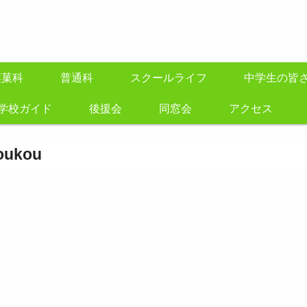
製菓科
普通科
スクールライフ
中学生の皆
学校ガイド
後援会
同窓会
アクセス
oukou