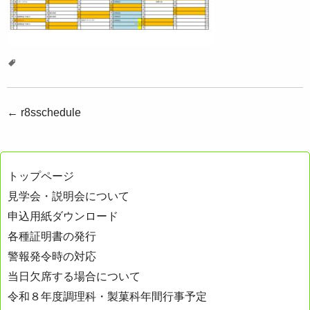
投
←
r8sschedule
稿
ナ
トップページ
ビ
見学会・説明会について
ゲ
申込用紙ダウンロード
ー
各種証明書の発行
シ
警報発令時の対応
ョ
当日欠席する場合について
ン
令和８年度調理科・製菓科年間行事予定