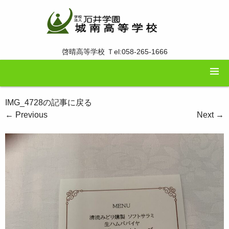
啓晴高等学校 Ｔel:058-265-1666
IMG_4728の記事に戻る
←
Previous
Next
→